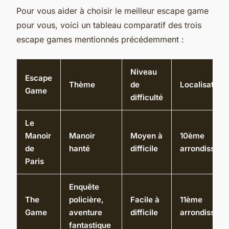
Pour vous aider à choisir le meilleur escape game
pour vous, voici un tableau comparatif des trois
escape games mentionnés précédemment :
Niveau
Escape
Thème
de
Localisation
Game
difficulté
Le
Manoir
Manoir
Moyen à
10ème
de
hanté
difficile
arrondissem
Paris
Enquête
The
policière,
Facile à
11ème
Game
aventure
difficile
arrondissem
fantastique