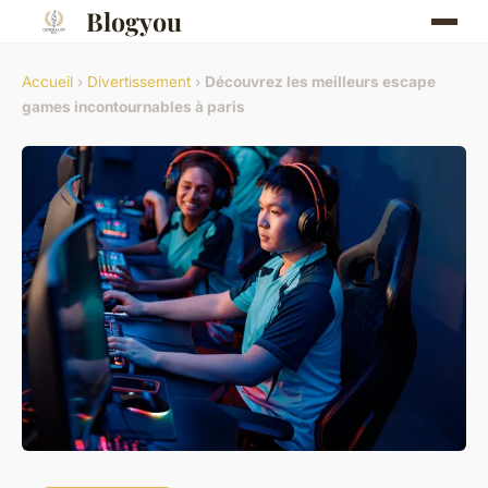
Blogyou
Accueil
›
Divertissement
›
Découvrez les meilleurs escape
games incontournables à paris