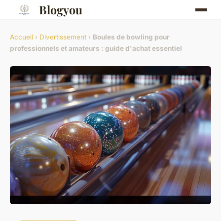
Blogyou
Accueil
›
Divertissement
›
Boules de bowling pour
professionnels et amateurs : guide d'achat essentiel