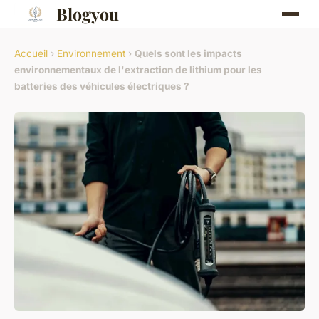
Blogyou
Accueil
›
Environnement
›
Quels sont les impacts
environnementaux de l'extraction de lithium pour les
batteries des véhicules électriques ?